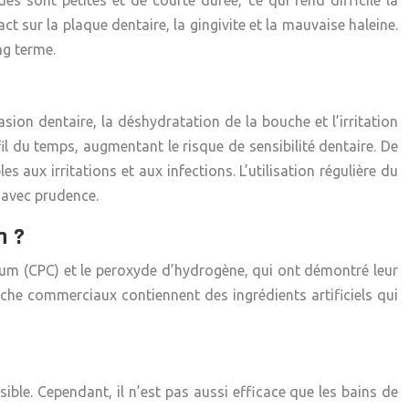
es sont petites et de courte durée, ce qui rend difficile la
t sur la plaque dentaire, la gingivite et la mauvaise haleine.
ng terme.
ion dentaire, la déshydratation de la bouche et l’irritation
il du temps, augmentant le risque de sensibilité dentaire. De
s aux irritations et aux infections. L’utilisation régulière du
 avec prudence.
n ?
inium (CPC) et le peroxyde d’hydrogène, qui ont démontré leur
ouche commerciaux contiennent des ingrédients artificiels qui
ble. Cependant, il n’est pas aussi efficace que les bains de