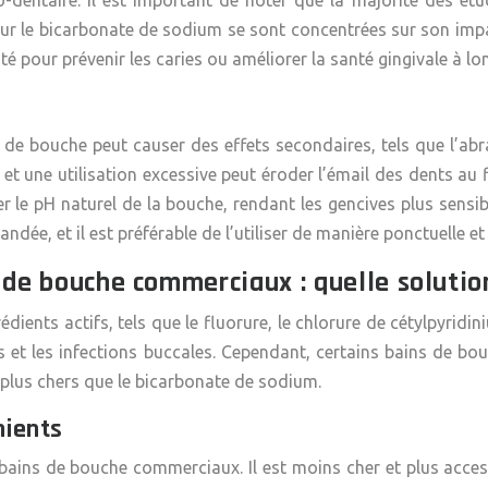
dentaire. Il est important de noter que la majorité des étud
sur le bicarbonate de sodium se sont concentrées sur son impac
té pour prévenir les caries ou améliorer la santé gingivale à lo
de bouche peut causer des effets secondaires, tels que l’abras
et une utilisation excessive peut éroder l’émail des dents au f
 le pH naturel de la bouche, rendant les gencives plus sensible
e, et il est préférable de l’utiliser de manière ponctuelle et
 de bouche commerciaux : quelle solutio
ients actifs, tels que le fluorure, le chlorure de cétylpyrid
es et les infections buccales. Cependant, certains bains de b
e plus chers que le bicarbonate de sodium.
nients
bains de bouche commerciaux. Il est moins cher et plus accessi