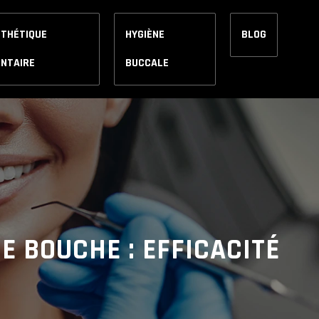
STHÉTIQUE
HYGIÈNE
BLOG
ENTAIRE
BUCCALE
E BOUCHE : EFFICACITÉ