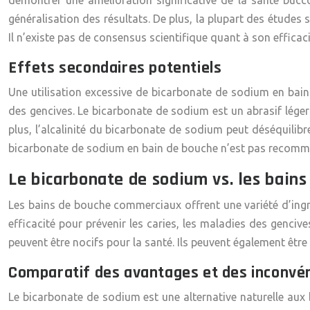
démontrer une amélioration significative de la santé bucco-
généralisation des résultats. De plus, la plupart des études 
Il n’existe pas de consensus scientifique quant à son efficaci
Effets secondaires potentiels
Une utilisation excessive de bicarbonate de sodium en bain 
des gencives. Le bicarbonate de sodium est un abrasif léger 
plus, l’alcalinité du bicarbonate de sodium peut déséquilibrer
bicarbonate de sodium en bain de bouche n’est pas recommandé
Le bicarbonate de sodium vs. les bains
Les bains de bouche commerciaux offrent une variété d’ingréd
efficacité pour prévenir les caries, les maladies des genciv
peuvent être nocifs pour la santé. Ils peuvent également êtr
Comparatif des avantages et des inconvé
Le bicarbonate de sodium est une alternative naturelle aux 