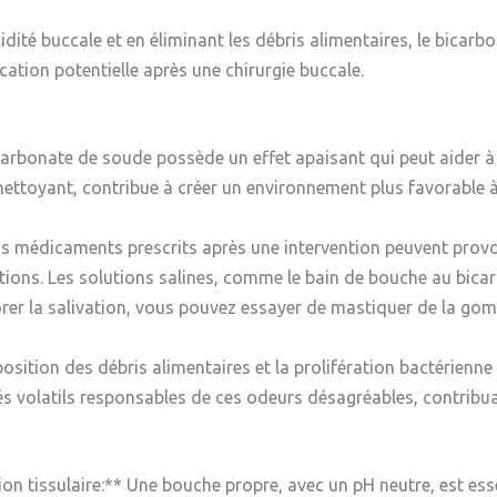
idité buccale et en éliminant les débris alimentaires, le bicarb
ication potentielle après une chirurgie buccale.
carbonate de soude possède un effet apaisant qui peut aider à 
nettoyant, contribue à créer un environnement plus favorable 
ns médicaments prescrits après une intervention peuvent prov
ctions. Les solutions salines, comme le bain de bouche au bica
liorer la salivation, vous pouvez essayer de mastiquer de la go
ition des débris alimentaires et la prolifération bactérienne 
volatils responsables de ces odeurs désagréables, contribuant 
n tissulaire:** Une bouche propre, avec un pH neutre, est esse