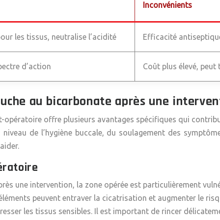
Inconvénients
ur les tissus, neutralise l’acidité
Efficacité antiseptiqu
pectre d’action
Coût plus élevé, peut 
ouche au bicarbonate après une interven
-opératoire offre plusieurs avantages spécifiques qui contrib
u niveau de l’hygiène buccale, du soulagement des symptômes
aider.
ératoire
près une intervention, la zone opérée est particulièrement vulné
éléments peuvent entraver la cicatrisation et augmenter le ris
sser les tissus sensibles. Il est important de rincer délicateme