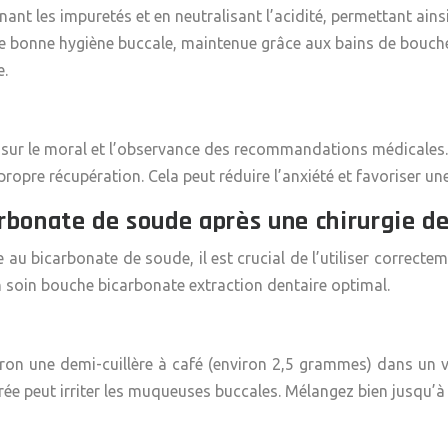
ant les impuretés et en neutralisant l’acidité, permettant ains
 bonne hygiène buccale, maintenue grâce aux bains de bouche 
e.
if sur le moral et l’observance des recommandations médicales.
ropre récupération. Cela peut réduire l’anxiété et favoriser une
rbonate de soude après une chirurgie de
u bicarbonate de soude, il est crucial de l’utiliser correcte
un soin bouche bicarbonate extraction dentaire optimal.
on une demi-cuillère à café (environ 2,5 grammes) dans un ve
rée peut irriter les muqueuses buccales. Mélangez bien jusqu’