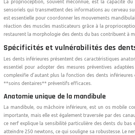
La proprioception, souvent méconnue, est la capacité du 
sensoriels qui transmettent des informations au cerveau sur 
est essentielle pour coordonner les mouvements mandibulaire
réaction des muscles masticateurs grâce à la proprioceptio
restaurent la morphologie des dents du bas contribuent à m
Spécificités et vulnérabilités des dents
Les dents inférieures présentent des caractéristiques anatom
essentiel pour adopter des mesures préventives adaptées 
complexifie d’autant plus la fonction des dents inférieures 
**soins dentaires** préventifs efficaces.
Anatomie unique de la mandibule
La mandibule, ou mâchoire inférieure, est un os mobile com
importante, mais elle est également traversée par des canaux
ce nerf explique la sensibilité particulière des dents du b
atteindre 250 newtons, ce qui souligne sa robustesse. Le nerf