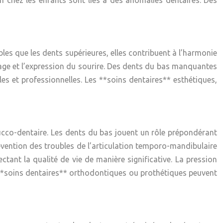
n chez les enfants sont liés à des anomalies dentaires. Des
bles que les dents supérieures, elles contribuent à l’harmonie
visage et l’expression du sourire. Des dents du bas manquantes
les et professionnelles. Les **soins dentaires** esthétiques,
 bucco-dentaire. Les dents du bas jouent un rôle prépondérant
révention des troubles de l’articulation temporo-mandibulaire
tant la qualité de vie de manière significative. La pression
s **soins dentaires** orthodontiques ou prothétiques peuvent