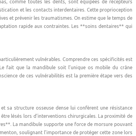
 bas, comme toutes les dents, sont équipées de récepteurs
tication et les contacts interdentaires. Cette proprioception
ives et prévenir les traumatismes. On estime que le temps de
ptation rapide aux contraintes. Les **soins dentaires** qui
particulièrement vulnérables. Comprendre ces spécificités est
Le fait que la mandibule soit l’unique os mobile du crâne
nscience de ces vulnérabilités est la première étape vers des
 et sa structure osseuse dense lui confèrent une résistance
tre lésés lors d’interventions chirurgicales. La proximité de
taires**. La mandibule supporte une force de morsure pouvant
le menton, soulignant l’importance de protéger cette zone lors