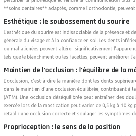
perturber la phonétique et rendre la communication plus di
**soins dentaires** adaptés, comme l’orthodontie, peuvent c
Esthétique : le soubassement du sourire
L’esthétique du sourire est indissociable de la présence et d
générale du visage et à la confiance en soi. Les dents inféri
ou mal alignées peuvent altérer significativement l’apparenc
tels que le blanchiment ou les facettes, peuvent améliorer l
Maintien de l’occlusion : l’équilibre de la 
L’occlusion, c’est-à-dire la manière dont les dents supérieu
dans le maintien d’une occlusion équilibrée, contribuant à l
(ATM). Une occlusion déséquilibrée peut entraîner des doule
exercée lors de la mastication peut varier de 0,5 kg à 10 k
rétablir une occlusion correcte et soulager les symptômes d
Proprioception : le sens de la position