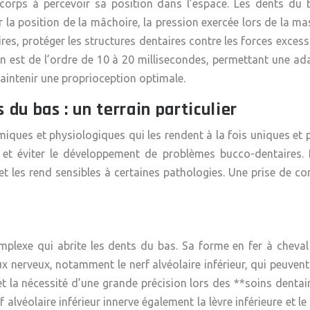
corps à percevoir sa position dans l’espace. Les dents du
la position de la mâchoire, la pression exercée lors de la mas
s, protéger les structures dentaires contre les forces excess
n est de l’ordre de 10 à 20 millisecondes, permettant une ada
aintenir une proprioception optimale.
 du bas : un terrain particulier
iques et physiologiques qui les rendent à la fois uniques et 
et éviter le développement de problèmes bucco-dentaires. 
et les rend sensibles à certaines pathologies. Une prise de co
plexe qui abrite les dents du bas. Sa forme en fer à cheval
 nerveux, notamment le nerf alvéolaire inférieur, qui peuvent ê
as et la nécessité d’une grande précision lors des **soins den
 alvéolaire inférieur innerve également la lèvre inférieure et 