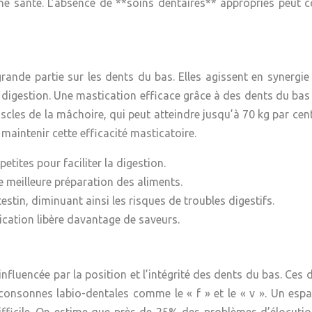
ne santé. L’absence de **soins dentaires** appropriés peut c
rande partie sur les dents du bas. Elles agissent en synergi
 leur digestion. Une mastication efficace grâce à des dents du 
scles de la mâchoire, qui peut atteindre jusqu’à 70 kg par cent
 maintenir cette efficacité masticatoire.
tites pour faciliter la digestion.
 meilleure préparation des aliments.
estin, diminuant ainsi les risques de troubles digestifs.
cation libère davantage de saveurs.
nfluencée par la position et l’intégrité des dents du bas. Ces 
consonnes labio-dentales comme le « f » et le « v ». Un esp