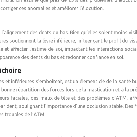
fficile. On estime que près de 25% des problèmes d’élocutio
orriger ces anomalies et améliorer l’élocution.
e l’alignement des dents du bas. Bien qu’elles soient moins visi
eures soutiennent la lèvre inférieure, influençant le profil du 
e et affecter l’estime de soi, impactant les interactions socia
’apparence des dents du bas et redonner confiance en soi.
mâchoire
res et inférieures s’emboîtent, est un élément clé de la santé
a bonne répartition des forces lors de la mastication et à la p
urs faciales, des maux de tête et des problèmes d’ATM, affec
g par dent, soulignant l’importance d’une occlusion stable. De
es troubles de l’ATM.