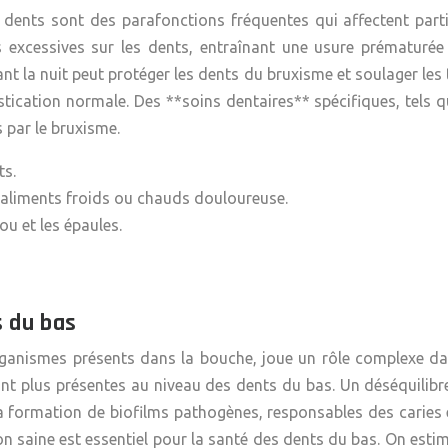
 dents sont des parafonctions fréquentes qui affectent parti
s excessives sur les dents, entraînant une usure prématurée 
ant la nuit peut protéger les dents du bruxisme et soulager les
astication normale. Des **soins dentaires** spécifiques, tels 
s par le bruxisme.
ts.
’aliments froids ou chauds douloureuse.
ou et les épaules.
s du bas
organismes présents dans la bouche, joue un rôle complexe d
 sont plus présentes au niveau des dents du bas. Un déséquili
 la formation de biofilms pathogènes, responsables des carie
on saine est essentiel pour la santé des dents du bas. On estim