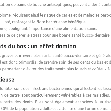
lisation de bains de bouche antiseptiques, peuvent aider à contr
biome, réduisant ainsi le risque de caries et de maladies paro
libré, renforçant la flore bactérienne bénéfique.
ome, soulignant l’importance d’une alimentation saine.
essité de gérer le stress pour une bonne santé bucco-dentaire.
ts du bas : un effet domino
raves et irréversibles sur la santé bucco-dentaire et général
Il est donc primordial de prendre soin de ses dents du bas et d
s permettent d’éviter des traitements plus lourds et coûteux à
cieuse
ontite, sont des infections bactériennes qui affectent les tissu
n de tartre, sont particulièrement vulnérables à ces maladies.
a perte des dents. Elles sont également associées à un ris
50% de la population adulte est atteinte d’une forme de mal